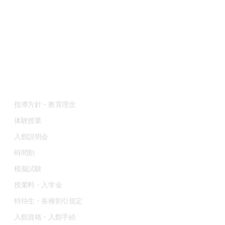
石川県金沢市寺町4-19-7
Tel : 076-247-2324
【城北校】
石川県金沢市春日町11-1
Tel : 076-253-3741
予備校部
指導方針・教育理念
体験授業
入館説明会
時間割
模擬試験
授業料・入学金
特待生・各種割引規定
入館資格・入館手続