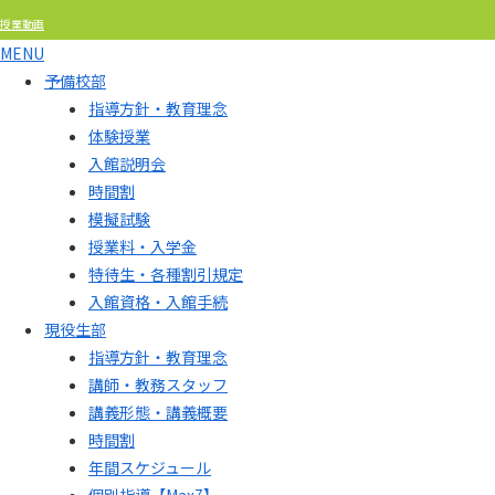
授業動画
MENU
予備校部
指導方針・教育理念
体験授業
入館説明会
時間割
模擬試験
授業料・入学金
特待生・各種割引規定
入館資格・入館手続
現役生部
指導方針・教育理念
講師・教務スタッフ
講義形態・講義概要
時間割
年間スケジュール