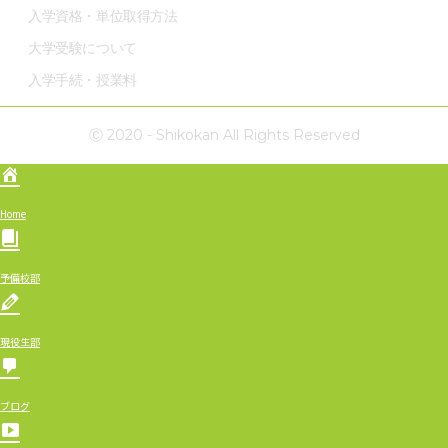
入学資格・単位取得方法
大学受験について
入学手続・授業料
Ⓒ 2020 - Shikokan All Rights Reserved
Home
予備校部
現役生部
ブログ