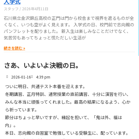
入学式
スタッフ
2026年4月11日
石川県立金沢錦丘高校の正門は門から校舎まで視界を遮るものが全
くなく、いつも空がよく見えます。 入学式の日、校門前で志向館の
パンフレットを配りました。 新入生は楽しみなことだけでなく、
気苦労もあってちょっと慌ただしい生活が
続きを読む »
さあ、いよいよ決戦の日。
2026-01-16
4:39 pm
ついに明日、共通テスト本番を迎えます。
冬期講習、正月特訓、通常授業の直前講習、十分に演習を行い、
みんな本当に頑張ってくれました。最高の結果になるよう、心か
ら祈っています。
節分はちょっと早いですが、縁起を担いて、「鬼は外、福は
内」。
本日、志向館の自習室で勉強している受験生に、配っています。