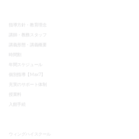
現役生部
指導方針・教育理念
講師・教務スタッフ
講義形態・講義概要
時間割
年間スケジュール
個別指導【Max7】
充実のサポート体制
授業料
入館手続
高卒資格
ウィングハイスクール