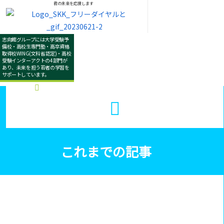
君の未来を応援します
志向館グループには大学受験予
備校・高校生専門塾・高卒資格
取得校WING(文科省認定)・高校
受験インターアクトの4部門が
あり、未来を担う若者の学習を
サポートしています。
これまでの記事