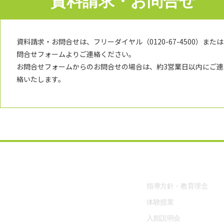
資料請求・お問合せ
資料請求・お問合せは、フリーダイヤル（0120-67-4500）または
問合せフォームよりご連絡ください。
お問合せフォームからのお問合せの場合は、約3営業日以内にご連
絡いたします。
予備校部
個別指導塾、学習塾、進学塾なら
本物の少人数制授業 高校生専門塾
指導方針・教育理念
志向館
体験授業
入館説明会