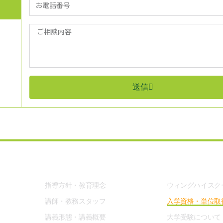
送信
現役生部
高卒資格
指導方針・教育理念
ウィングハイスク
講師・教務スタッフ
入学資格・単位取
講義形態・講義概要
大学受験について