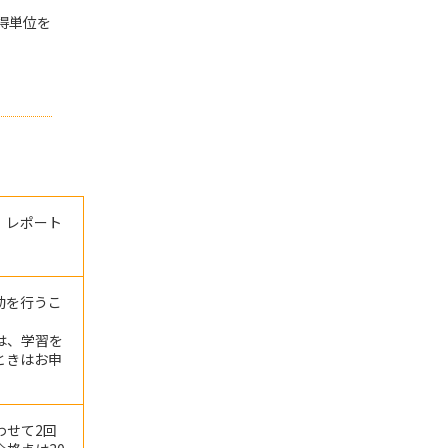
得単位を
、レポート
動を行うこ
は、学習を
ときはお申
わせて2回