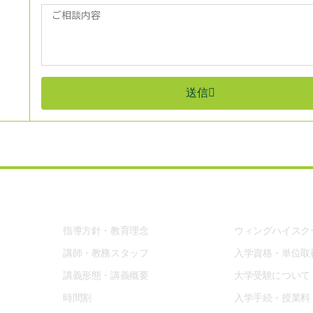
送信
現役生部
高卒資格
指導方針・教育理念
ウィングハイスク
講師・教務スタッフ
入学資格・単位取
講義形態・講義概要
大学受験について
時間割
入学手続・授業料