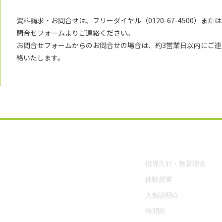
資料請求・お問合せは、フリーダイヤル（0120-67-4500）または
問合せフォームよりご連絡ください。
お問合せフォームからのお問合せの場合は、約3営業日以内にご連
絡いたします。
予備校部
個別指導塾、学習塾、進学塾なら
本物の少人数制授業 高校生専門塾
指導方針・教育理念
志向館
体験授業
入館説明会
【寺町校】
時間割
石川県金沢市寺町4-19-7