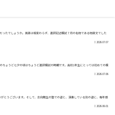
がだったでしょうか。英語は相変わらず、進研記述模試７月の名物である物語文でした
2026.07.07
旬のちょうど七夕の頃はちょうど進研模試の時期です。高校1年生にとっては初めての模
2026.07.06
りがとうございます。そして、志向館生の塾での姿と、演奏している別の姿に、毎年感
2026.06.01