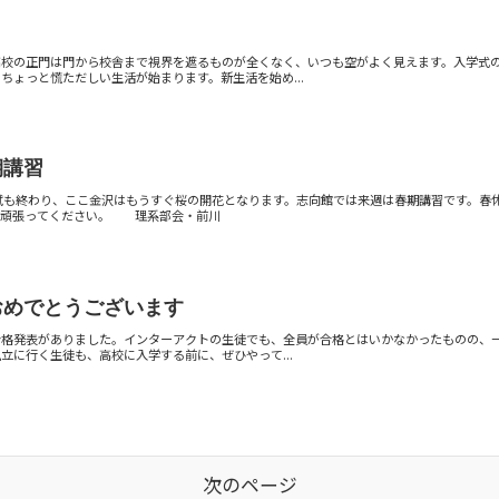
高校の正門は門から校舎まで視界を遮るものが全くなく、いつも空がよく見えます。入学式
ちょっと慌ただしい生活が始まります。新生活を始め...
期講習
入試も終わり、ここ金沢はもうすぐ桜の開花となります。志向館では来週は春期講習です。
て頑張ってください。 理系部会・前川
おめでとうございます
合格発表がありました。インターアクトの生徒でも、全員が合格とはいかなかったものの、
立に行く生徒も、高校に入学する前に、ぜひやって...
次のページ