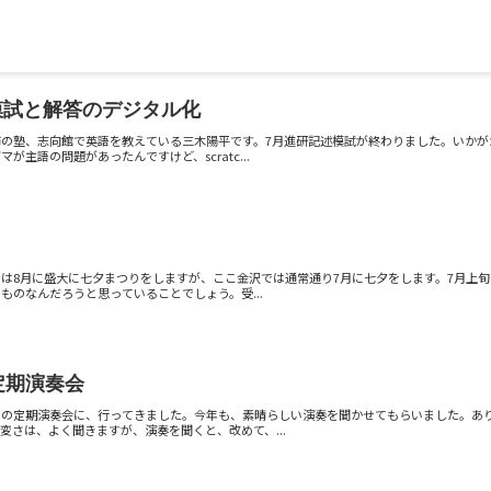
模試と解答のデジタル化
市の塾、志向館で英語を教えている三木陽平です。7月進研記述模試が終わりました。いか
が主語の問題があったんですけど、scratc...
は8月に盛大に七夕まつりをしますが、ここ金沢では通常通り7月に七夕をします。7月上
ものなんだろうと思っていることでしょう。受...
定期演奏会
部の定期演奏会に、行ってきました。今年も、素晴らしい演奏を聞かせてもらいました。あ
変さは、よく聞きますが、演奏を聞くと、改めて、...