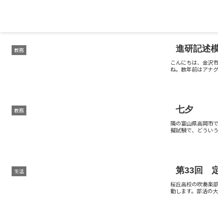
進研記述
教務
こんにちは、金沢
ね。数年前はアナグマ
七夕
教務
隣の富山県高岡市で
擬試験で、どういう
第33回 
生活
桜丘高校の吹奏楽
動します。部活の大