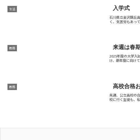
入学式
生活
石川県立金沢錦丘
く、気苦労もあって
来週は春
教務
2025年度の大学
け、新年度に向け
高校合格
教務
先週、公立高校の
校に行く生徒も、私