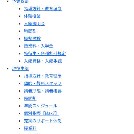
予備校部
指導方針・教育理念
体験授業
入館説明会
時間割
模擬試験
授業料・入学金
特待生・各種割引規定
入館資格・入館手続
現役生部
指導方針・教育理念
講師・教務スタッフ
講義形態・講義概要
時間割
年間スケジュール
個別指導【Max7】
充実のサポート体制
授業料