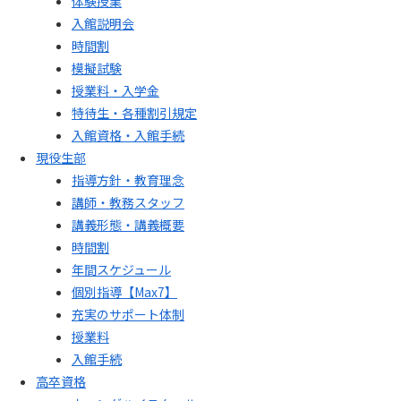
体験授業
入館説明会
時間割
模擬試験
授業料・入学金
特待生・各種割引規定
入館資格・入館手続
現役生部
指導方針・教育理念
講師・教務スタッフ
講義形態・講義概要
時間割
年間スケジュール
個別指導【Max7】
充実のサポート体制
授業料
入館手続
高卒資格