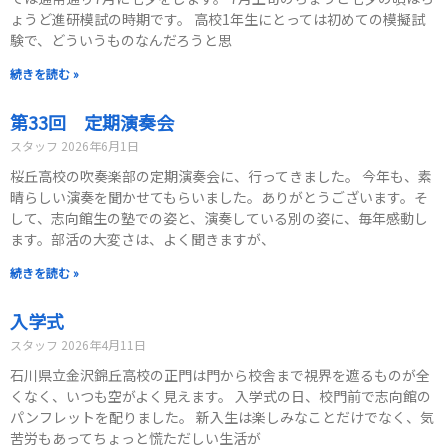
ょうど進研模試の時期です。 高校1年生にとっては初めての模擬試
験で、どういうものなんだろうと思
続きを読む »
第33回 定期演奏会
スタッフ
2026年6月1日
桜丘高校の吹奏楽部の定期演奏会に、行ってきました。 今年も、素
晴らしい演奏を聞かせてもらいました。ありがとうございます。そ
して、志向館生の塾での姿と、演奏している別の姿に、毎年感動し
ます。部活の大変さは、よく聞きますが、
続きを読む »
入学式
スタッフ
2026年4月11日
石川県立金沢錦丘高校の正門は門から校舎まで視界を遮るものが全
くなく、いつも空がよく見えます。 入学式の日、校門前で志向館の
パンフレットを配りました。 新入生は楽しみなことだけでなく、気
苦労もあってちょっと慌ただしい生活が