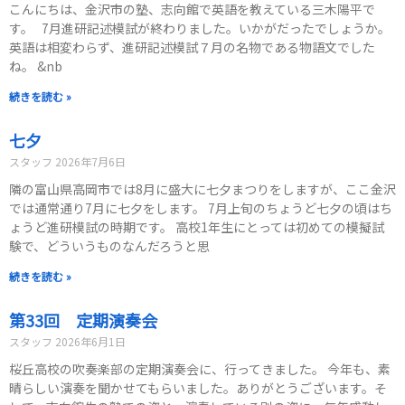
こんにちは、金沢市の塾、志向館で英語を教えている三木陽平で
す。 7月進研記述模試が終わりました。いかがだったでしょうか。
英語は相変わらず、進研記述模試７月の名物である物語文でした
ね。 &nb
続きを読む »
七夕
スタッフ
2026年7月6日
隣の富山県高岡市では8月に盛大に七夕まつりをしますが、ここ金沢
では通常通り7月に七夕をします。 7月上旬のちょうど七夕の頃はち
ょうど進研模試の時期です。 高校1年生にとっては初めての模擬試
験で、どういうものなんだろうと思
続きを読む »
第33回 定期演奏会
スタッフ
2026年6月1日
桜丘高校の吹奏楽部の定期演奏会に、行ってきました。 今年も、素
晴らしい演奏を聞かせてもらいました。ありがとうございます。そ