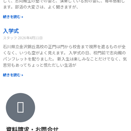
して、志向館生の塾での姿と、演奏している別の姿に、毎年感動し
ます。部活の大変さは、よく聞きますが、
続きを読む »
入学式
スタッフ
2026年4月11日
石川県立金沢錦丘高校の正門は門から校舎まで視界を遮るものが全
くなく、いつも空がよく見えます。 入学式の日、校門前で志向館の
パンフレットを配りました。 新入生は楽しみなことだけでなく、気
苦労もあってちょっと慌ただしい生活が
続きを読む »
資料請求・お問合せ