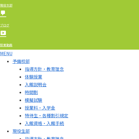
現役生部
ブログ
授業動画
MENU
予備校部
指導方針・教育理念
体験授業
入館説明会
時間割
模擬試験
授業料・入学金
特待生・各種割引規定
入館資格・入館手続
現役生部
指導方針・教育理念