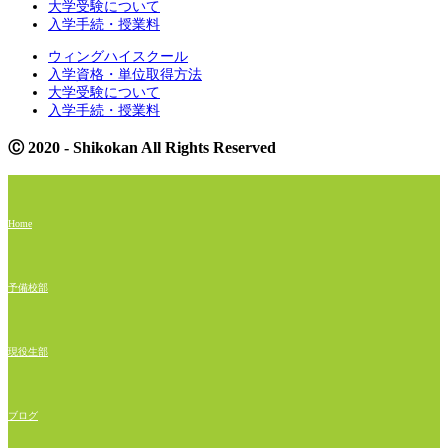
大学受験について
入学手続・授業料
ウィングハイスクール
入学資格・単位取得方法
大学受験について
入学手続・授業料
Ⓒ 2020 - Shikokan All Rights Reserved
Home
予備校部
現役生部
ブログ