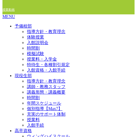
授業動画
MENU
予備校部
指導方針・教育理念
体験授業
入館説明会
時間割
模擬試験
授業料・入学金
特待生・各種割引規定
入館資格・入館手続
現役生部
指導方針・教育理念
講師・教務スタッフ
講義形態・講義概要
時間割
年間スケジュール
個別指導【Max7】
充実のサポート体制
授業料
入館手続
高卒資格
ウィングハイスクール