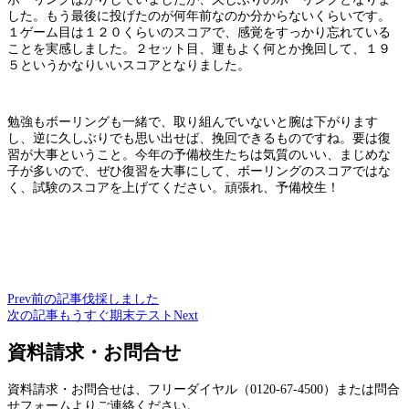
した。もう最後に投げたのが何年前なのか分からないくらいです。
１ゲーム目は１２０くらいのスコアで、感覚をすっかり忘れている
ことを実感しました。２セット目、運もよく何とか挽回して、１９
５というかなりいいスコアとなりました。
勉強もボーリングも一緒で、取り組んでいないと腕は下がります
し、逆に久しぶりでも思い出せば、挽回できるものですね。要は復
習が大事ということ。今年の予備校生たちは気質のいい、まじめな
子が多いので、ぜひ復習を大事にして、ボーリングのスコアではな
く、試験のスコアを上げてください。頑張れ、予備校生！
Prev
前の記事
伐採しました
次の記事
もうすぐ期末テスト
Next
資料請求・お問合せ
資料請求・お問合せは、フリーダイヤル（0120-67-4500）または問合
せフォームよりご連絡ください。