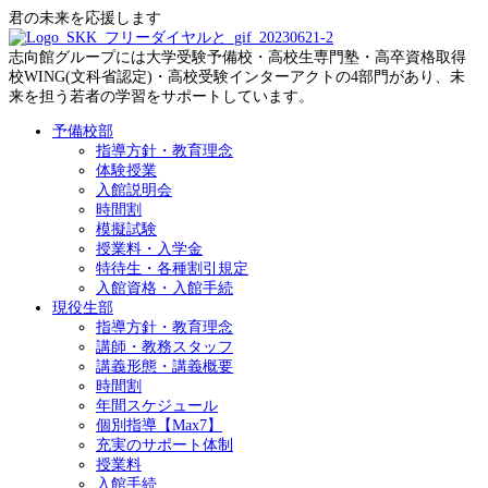
君の未来を応援します
志向館グループには大学受験予備校・高校生専門塾・高卒資格取得
校WING(文科省認定)・高校受験インターアクトの4部門があり、未
来を担う若者の学習をサポートしています。
予備校部
指導方針・教育理念
体験授業
入館説明会
時間割
模擬試験
授業料・入学金
特待生・各種割引規定
入館資格・入館手続
現役生部
指導方針・教育理念
講師・教務スタッフ
講義形態・講義概要
時間割
年間スケジュール
個別指導【Max7】
充実のサポート体制
授業料
入館手続