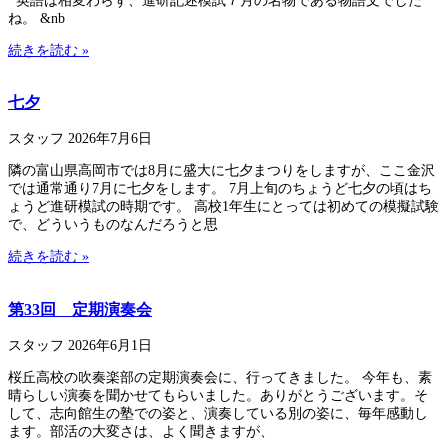
英語は相変わらず、進研記述模試７月の名物である物語文でした
ね。 &nb
続きを読む »
七夕
スタッフ
2026年7月6日
隣の富山県高岡市では8月に盛大に七夕まつりをしますが、ここ金沢
では通常通り7月に七夕をします。 7月上旬のちょうど七夕の頃はち
ょうど進研模試の時期です。 高校1年生にとっては初めての模擬試験
で、どういうものなんだろうと思
続きを読む »
第33回 定期演奏会
スタッフ
2026年6月1日
桜丘高校の吹奏楽部の定期演奏会に、行ってきました。 今年も、素
晴らしい演奏を聞かせてもらいました。ありがとうございます。そ
して、志向館生の塾での姿と、演奏している別の姿に、毎年感動し
ます。部活の大変さは、よく聞きますが、