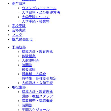
高卒資格
ウィングハイスクール
入学資格・単位取得方法
大学受験について
入学手続・授業料
高校受験
合格実績
ブログ
授業動画配信
予備校部
指導方針・教育理念
体験授業
入館説明会
時間割
模擬試験
授業料・入学金
特待生・各種割引規定
入館資格・入館手続
現役生部
指導方針・教育理念
講師・教務スタッフ
講義形態・講義概要
時間割
年間スケジュール