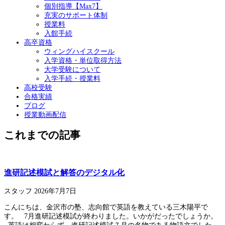
個別指導【Max7】
充実のサポート体制
授業料
入館手続
高卒資格
ウィングハイスクール
入学資格・単位取得方法
大学受験について
入学手続・授業料
高校受験
合格実績
ブログ
授業動画配信
これまでの記事
進研記述模試と解答のデジタル化
スタッフ
2026年7月7日
こんにちは、金沢市の塾、志向館で英語を教えている三木陽平で
す。 7月進研記述模試が終わりました。いかがだったでしょうか。