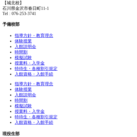
【城北校】
石川県金沢市春日町11-1
Tel : 076-253-3741
予備校部
指導方針・教育理念
体験授業
入館説明会
時間割
模擬試験
授業料・入学金
特待生・各種割引規定
入館資格・入館手続
指導方針・教育理念
体験授業
入館説明会
時間割
模擬試験
授業料・入学金
特待生・各種割引規定
入館資格・入館手続
現役生部