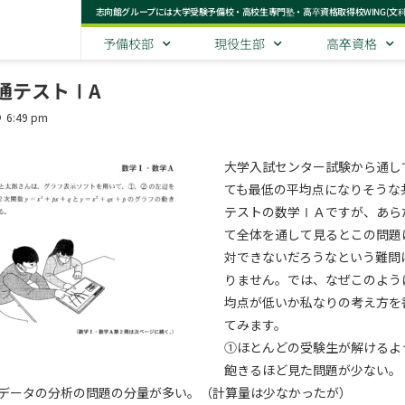
志向館グループには大学受験予備校・高校生専門塾・高卒資格取得校WING(文
予備校部
現役生部
高卒資格
共通テストⅠA
6:49 pm
大学入試センター試験から通し
ても最低の平均点になりそうな
テストの数学ⅠＡですが、あら
て全体を通して見るとこの問題
対できないだろうなという難問
りません。では、なぜこのよう
均点が低いか私なりの考え方を
てみます。
①ほとんどの受験生が解けるよ
飽きるほど見た問題が少ない。
データの分析の問題の分量が多い。（計算量は少なかったが）