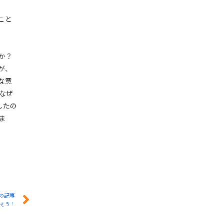
こと
か？
が、
な意
なぜ
したの
ま
の記事
かそう！