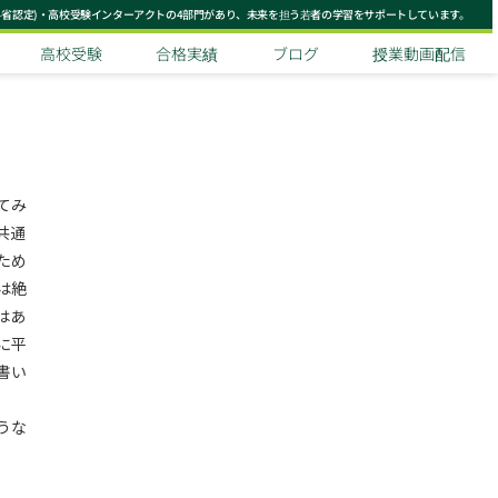
科省認定)・高校受験インターアクトの4部門があり、未来を担う若者の学習をサポートしています。
高校受験
合格実績
ブログ
授業動画配信
てみ
共通
ため
は絶
はあ
に平
書い
うな