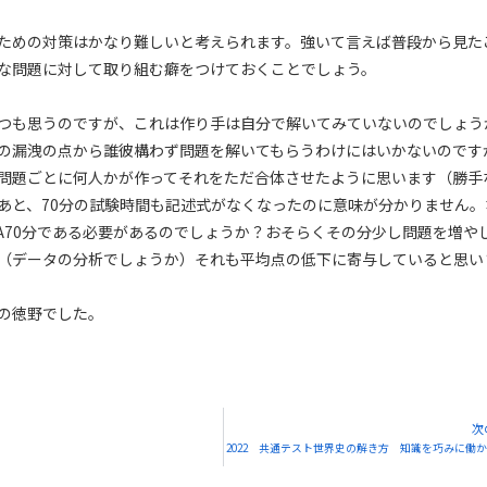
ための対策はかなり難しいと考えられます。強いて言えば普段から見た
な問題に対して取り組む癖をつけておくことでしょう。
つも思うのですが、これは作り手は自分で解いてみていないのでしょう
の漏洩の点から誰彼構わず問題を解いてもらうわけにはいかないのです
問題ごとに何人かが作ってそれをただ合体させたように思います（勝手
あと、70分の試験時間も記述式がなくなったのに意味が分かりません。
ⅠA70分である必要があるのでしょうか？おそらくその分少し問題を増や
（データの分析でしょうか）それも平均点の低下に寄与していると思い
の徳野でした。
次
2022 共通テスト世界史の解き方 知識を巧みに働