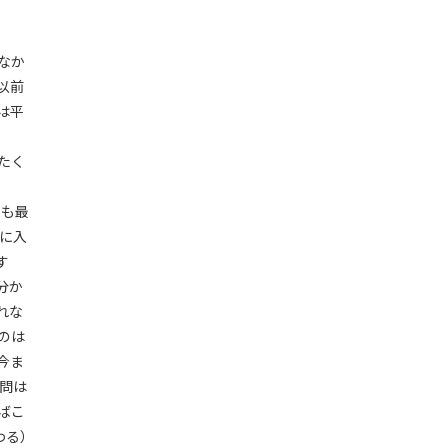
なか
以前
は平
たく
字も最
に入
す
分か
れな
のは
今ま
問は
ばこ
わる）