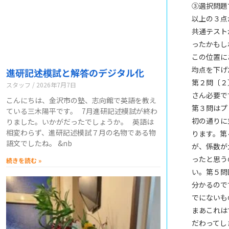
③選択問題
以上の３点
共通テスト
ったかもし
この位置に
均点を下げ
進研記述模試と解答のデジタル化
第２問〔２
スタッフ
2026年7月7日
さん必要で
こんにちは、金沢市の塾、志向館で英語を教え
第３問はプ
ている三木陽平です。 7月進研記述模試が終わ
初の通りに
りました。いかがだったでしょうか。 英語は
相変わらず、進研記述模試７月の名物である物
ります。第
語文でしたね。 &nb
が、係数が
ったと思う
続きを読む »
い。第５問
分かるので
でにないも
まあこれは
だわってし