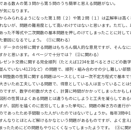
である数Ａの第３問から第５問のうち簡単と思える問題がない。
が気になります。
からみられるようになった第１問〔２〕や第２問〔１〕は正解率は高く
れないが、問題の難易度として高いわけではないと思います。ただし、
あった不等式や二次関数の基本問題を押しのけてしまったことに対して
た要因になるでしょう。（①に関わる）
〕データの分析に関する問題はもちろん個人的な意見ですが、そんなに
すかと思います。４ページで十分では？（②に関わる）
レゼント交換に関する完全順列（たとえば1234を並べるときにどの数
並んでいない4123など）の問題で、順列・組み合わせの少し難しい部類
４問整数の性質に関する問題はベースとしては一次不定方程式で基本で
大きいため工夫している問題で、得意としている人は言っていることは
のですが、数字の桁数が大きく、計算に時間がかかってしまったかもし
図形の性質はよくある問題とは違うものにしようと工夫を凝らしてある
すが、図形を描くのに苦労してしまった挙句に、問題の解き方の進行が
のであったため手間取った人がいたのではないでしょうか。毎年3問中1
すんなりとほとんど解けるかなという問題があるものですが、よく言え
まったためにどの問題もやりにくくなってしまったようです。（③に関