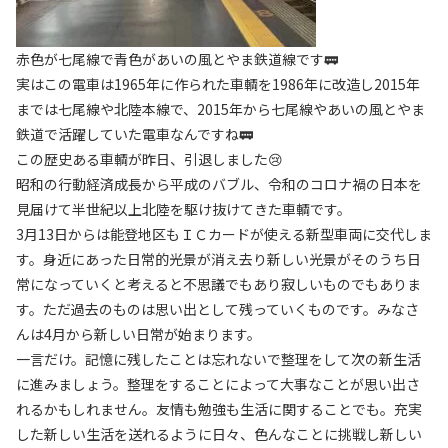
赤色が七尾線で青色があいの風とやま鉄道線です🚃
実はこの電車は1965年に作られた車輌を1986年に改造し2015年
までは七尾線や北陸本線で、2015年から七尾線やあいの風とやま
鉄道で活躍していた電車なんですね🚃
この歴史ある車輌が昨日、引退しました😢
昭和の行動経済成長から平成のバブル、令和のコロナ禍の日本を
見届けて半世紀以上北陸を駆け抜けてきた車輌です。
3月13日からは能登地区もＩＣカードが使える新型車両に交代しま
す。身近にあった日常的光景が消え去り新しい光景がそのうち日
常になっていくと考えると不思議でもあり寂しいものでもありま
す。ただ過去のものは思い出として残っていくものです。みなさ
んは4月から新しい日常が始まります。
一言だけ。記憶に残したことは忘れないで整理をして次の新生活
に進みましょう。整理をすることによって大事なことが思い出さ
れるかもしれません。友情も勉強も生活に関することでも。充実
した新しい生活を送れるように日々、色んなことに挑戦し新しい