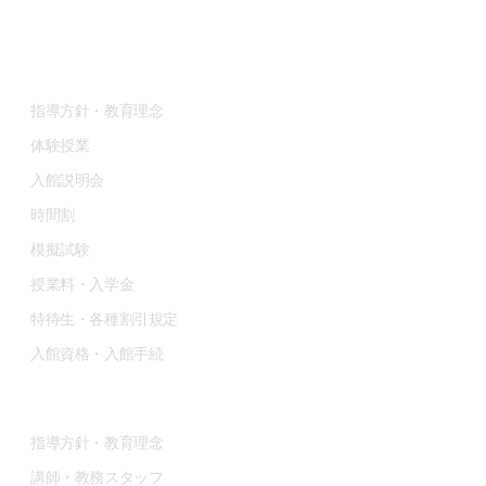
Tel : 076-253-3741
予備校部
指導方針・教育理念
体験授業
入館説明会
時間割
模擬試験
授業料・入学金
特待生・各種割引規定
入館資格・入館手続
現役生部
指導方針・教育理念
講師・教務スタッフ