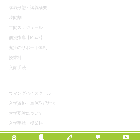
講義形態・講義概要
時間割
年間スケジュール
個別指導【Max7】
充実のサポート体制
授業料
入館手続
高卒資格
ウィングハイスクール
入学資格・単位取得方法
大学受験について
入学手続・授業料
Ⓒ 2020 - Shikokan All Rights Reserved