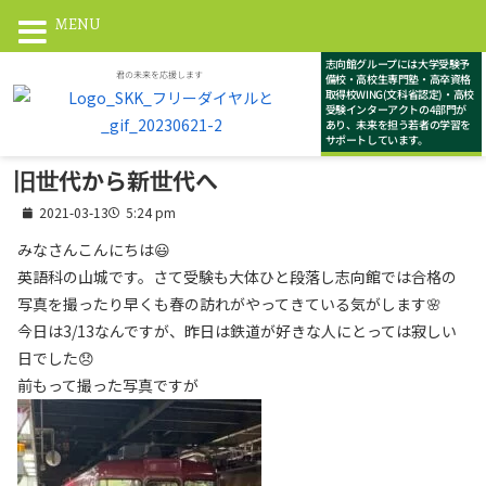
MENU
志向館グループには大学受験予
君の未来を応援します
備校・高校生専門塾・高卒資格
取得校WING(文科省認定)・高校
受験インターアクトの4部門が
あり、未来を担う若者の学習を
サポートしています。
旧世代から新世代へ
2021-03-13
5:24 pm
みなさんこんにちは😃
英語科の山城です。さて受験も大体ひと段落し志向館では合格の
写真を撮ったり早くも春の訪れがやってきている気がします🌸
今日は3/13なんですが、昨日は鉄道が好きな人にとっては寂しい
日でした😞
前もって撮った写真ですが