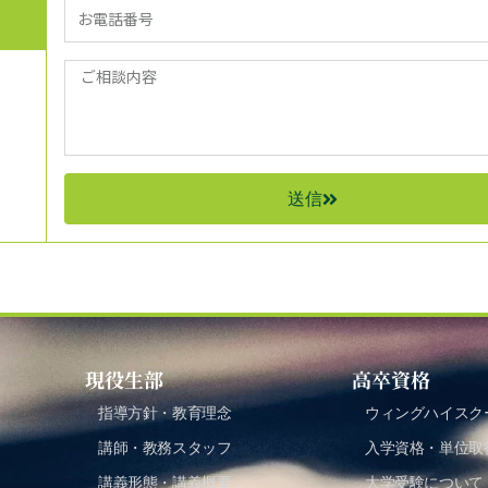
送信
現役生部
高卒資格
指導方針・教育理念
ウィングハイスク
講師・教務スタッフ
入学資格・単位取
講義形態・講義概要
大学受験について