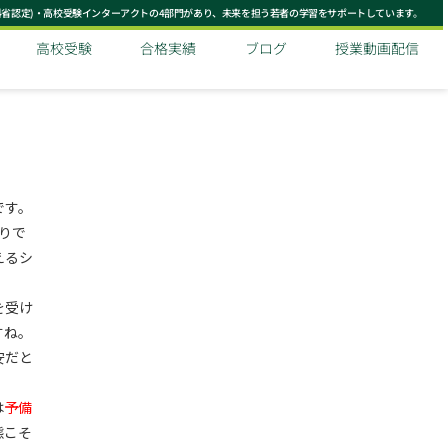
科省認定)・高校受験インターアクトの4部門があり、未来を担う若者の学習をサポートしています。
高校受験
合格実績
ブログ
授業動画配信
です。
りで
えるシ
を受け
すね。
安だと
は
予備
態こそ