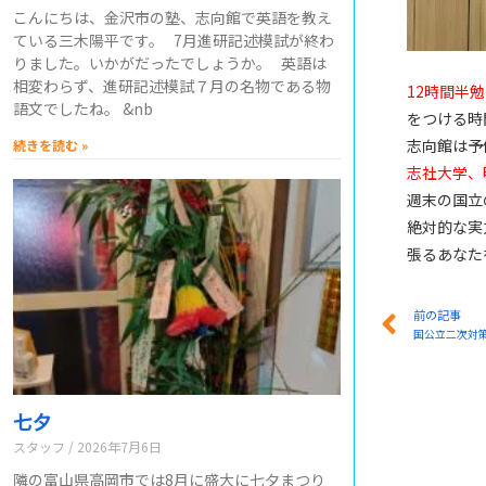
こんにちは、金沢市の塾、志向館で英語を教え
ている三木陽平です。 7月進研記述模試が終わ
りました。いかがだったでしょうか。 英語は
相変わらず、進研記述模試７月の名物である物
12時間半勉
語文でしたね。 &nb
をつける時
志向館は予
続きを読む »
志社大学、
週末の国立
絶対的な実
張るあなた
前の記事
国公立二次対
七夕
スタッフ
2026年7月6日
隣の富山県高岡市では8月に盛大に七夕まつり