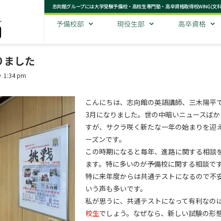
志向館グループには大学受験予備校・高校生専門塾・高卒資格取得校WING(文
予備校部
現役生部
高卒資格
りました
1:34 pm
こんにちは、志向館の英語講師、三木陽平
3月になりました。世の中暗いニュースばか
すが、サクラ咲く新たな一年の始まりを迎
ーズンです。
この時期になると毎年、進路に関する相談
ます。特に多いのが予備校に関する相談で
特に来年度からは共通テストになるので不
いう声も多いです。
私が思うに、共通テストになって有利なの
校生
でしょう。なぜなら、新しい試験の形