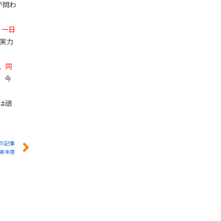
が問わ
。
一日
実力
、同
。今
は頑
の記事
新年度