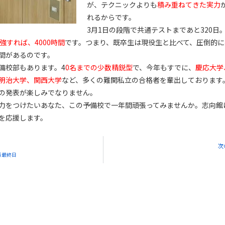
が、テクニックよりも
積み重ねてきた実力
れるからです。
3月1日の段階で共通テストまであと320日
強すれば、4000時間
です。つまり、既卒生は現役生と比べて、圧倒的に
間があるのです。
備校部もあります。4
0名までの少数精鋭型
で、今年もすでに、
慶応大学
明治大学、関西大学
など、多くの難関私立の合格者を輩出しております
の発表が楽しみでなりません。
力をつけたいあなた、この予備校で一年間頑張ってみませんか。志向館
を応援します。
次
策最終日